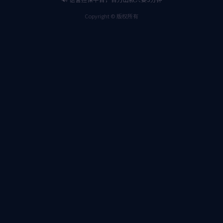
09永利官网关于开展院务信息公开工作的通知》，制定了
录（试行）》、《yl6809永利官网院务信息公开指南
用制度规范行为的工作规范。
清单》要求，逐一核对清单规定的10类50条信息公开
单》各事项进一步明确责任部门与具体公开内容，要
确保在本部门网站定期或动态更新信息；同时，学校
校信息公开事项清单》逐项做好自查和改进工作。
网在学校主页等网站主动公开学校基本信息，包括学
置等基本信息。
新校区建设，所有的基建项目，从选址、论证方案、
项目，都按有关规定实行公开招标，通过政府招投标