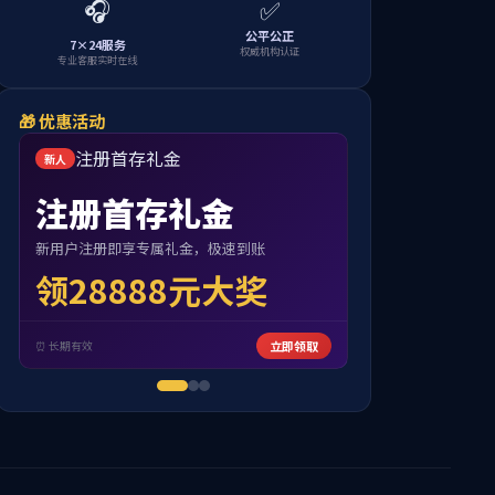
高等学校信息公开办法》（教育部29号
37号）文件精神，学校领导班子高度重视，
中，将其作为提高学校管理水平的重要途径，
息化水平，主动回应学校师生、社会公众关心
康发展发挥了积极作用。
员认真学习上级有关文件，提高对开展信息公
，明确要求各部门负责人要高度重视，是第一
的必然要求。我校高度重视信息公开工作，严
、主管副校长为副组长的信息公开工作领导小
室，工作机构设在校纪检监察处（审计处），
作。逐步形成了“党委统一领导，学校行政
同监督，各部门各负其责，教职工积极参