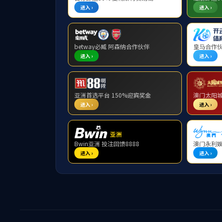
为全面贯彻《中共中央办公厅国务院办
令）、《教育部办公厅关于做好2021年高
坚持“以公开为常态、不公开为例外”的原
深入落实各项信息公开工作，加大信息公开
的问题，充分保证了学校师生员工的知情权
一、
学校
领导高度重视，不断完善信息
一是加强学习，提高认识。学校领导班
开意义的认识；多次在全体中层以上干部大
责任人，要全面做好本部门的信息公开工作
二是建立健全组织机构。信息公开工作
格按照《高等学校信息公开办法》、《高等
组，下设办公室，设在党政办公室，负责学
纪委书记兼任监督办公室主任，相关教师代
主持，党政办公室组织实施，纪检监察、工