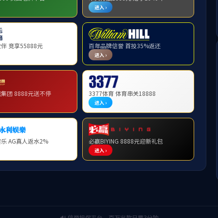
公厅关于全面推进政务公开工作的意见》，严格落实《
校信息公开年度报告工作的通知》（教办厅函〔2021〕
则，将信息公开工作纳入学校民主管理和依法治校体系
力度，不断提升信息公开工作的制度化、规范化和信
、参与权、表达权和监督权，为促进学校各项事业健
公开工作机制
子高度重视信息公开工作，多次组织学校领导班子成
会上强调信息公开的意义及对学校改革发展的重要性
。
是深化高校校务公开，推进高校民主管理、依法治校
学校信息公开事项清单》要求，成立了以校长为组长
校信息公开的日常工作；设立校务信息公开监督办公
表和学生代表、民主党派及无党派人士代表参与监督工
会、教师代表、民主党派及无党派人士、学生代表共